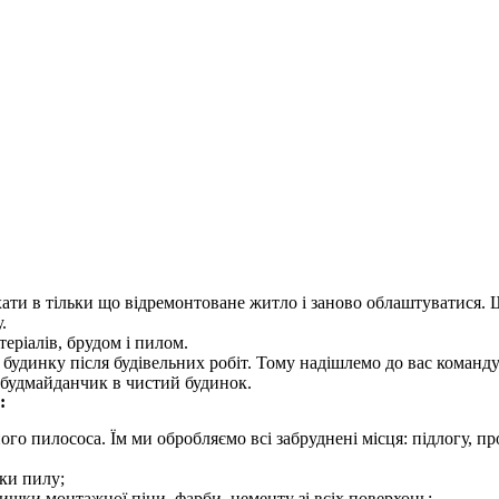
заїхати в тільки що відремонтоване житло і заново облаштуватися
.
теріалів, брудом і пилом.
в будинку після будівельних робіт. Тому надішлемо до вас коман
й будмайданчик в чистий будинок.
:
о пилососа. Їм ми обробляємо всі забруднені місця: підлогу, про
ки пилу;
лишки монтажної піни, фарби, цементу зі всіх поверхонь;