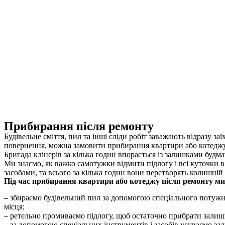
Прибирання після ремонту
Будівельне сміття, пил та інші сліди робіт заважають відразу 
повернення, можна замовити прибирання квартири або котеджу
Бригада клінерів за кілька годин впорається із залишками будма
Ми знаємо, як важко самотужки відмити підлогу і всі куточки 
засобами, та всього за кілька годин вони перетворять колишні
Під час прибирання квартири або котеджу після ремонту ми
– збираємо будівельний пил за допомогою спеціального потужног
місця;
– ретельно промиваємо підлогу, щоб остаточно прибрати залиш
– за допомогою спеціальних інструментів і засобів усуваємо за