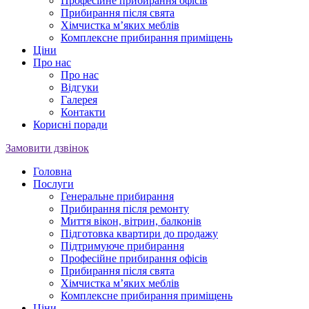
Професійне прибирання офісів
Прибирання після свята
Хімчистка м’яких меблів
Комплексне прибирання приміщень
Ціни
Про нас
Про нас
Відгуки
Галерея
Контакти
Корисні поради
Замовити дзвінок
Головна
Послуги
Генеральне прибирання
Прибирання після ремонту
Миття вікон, вітрин, балконів
Підготовка квартири до продажу
Підтримуюче прибирання
Професійне прибирання офісів
Прибирання після свята
Хімчистка м’яких меблів
Комплексне прибирання приміщень
Ціни