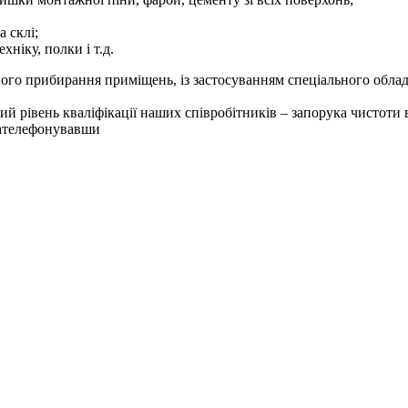
а склі;
хніку, полки і т.д.
го прибирання приміщень, із застосуванням спеціального обладн
кий рівень кваліфікації наших співробітників – запорука чистоти
зателефонувавши